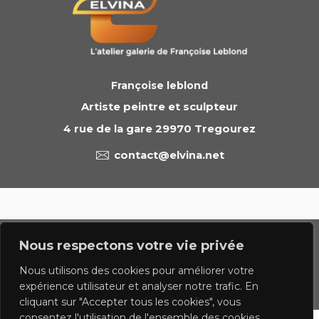
Françoise leblond
Artiste peintre et sculpteur
4 rue de la gare 29970 Tregourez
contact@elvina.net
© 2023 francoise leblond.com - tous droits réservés
Nous respectons votre vie privée
Politique de confidentialite
Mentions légales
Nous utilisons des cookies pour améliorer votre
expérience utilisateur et analyser notre trafic. En
Contact
cliquant sur "Accepter tous les cookies", vous
consentez l'utilisation de l'ensemble des cookies.