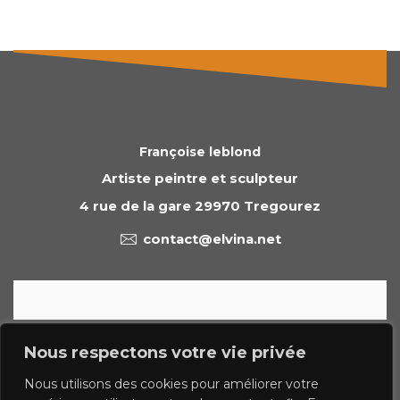
Françoise leblond
Artiste peintre et sculpteur
4 rue de la gare 29970 Tregourez
contact@elvina.net
© 2023 francoise leblond.com - tous droits réservés
Nous respectons votre vie privée
Politique de confidentialite
Mentions légales
Nous utilisons des cookies pour améliorer votre