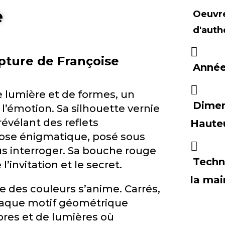
e
Oeuvre
d'auth
pture de Françoise
Année
de lumière et de formes, un
Dimen
 l’émotion. Sa silhouette vernie
révélant des reflets
Hauteu
rose énigmatique, posé sous
us interroger. Sa bouche rouge
Techn
’invitation et le secret.
la mai
e des couleurs s’anime. Carrés,
Chaque motif géométrique
res et de lumières où