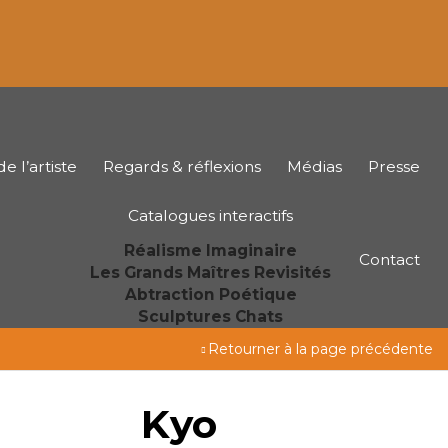
e l’artiste
Regards & réflexions
Médias
Presse
Catalogues interactifs
Réalisme Imaginaire
Contact
Les Grands Maîtres Revisités
Abtraction Poétique
Sculptures Chats
Retourner à la page précédente
Kyo