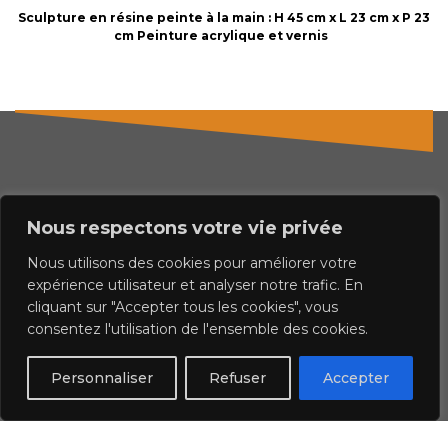
Sculpture en résine peinte à la main : H 45 cm x L 23 cm x P 23
cm Peinture acrylique et vernis
Françoise leblond
Nous respectons votre vie privée
Artiste peintre et sculpteur
Nous utilisons des cookies pour améliorer votre
expérience utilisateur et analyser notre trafic. En
4 rue de la gare 29970 Tregourez
cliquant sur "Accepter tous les cookies", vous
contact@elvina.net
consentez l'utilisation de l'ensemble des cookies.
Personnaliser
Refuser
Accepter
© 2023 francoise leblond.com - tous droits réservés