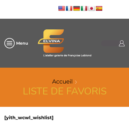
Menu
Accueil
LISTE DE FAVORIS
[yith_wcwl_wishlist]