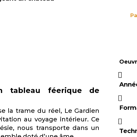
Pa
Oeuvre
Anné
n tableau féerique de
Form
se la trame du réel, Le Gardien
ation au voyage intérieur. Ce
oésie, nous transporte dans un
Tech
semble doté d’une âme.