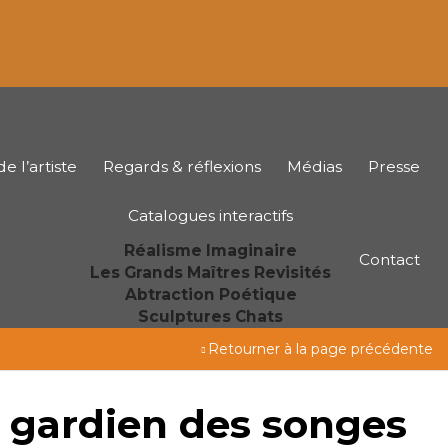
e l’artiste
Regards & réflexions
Médias
Presse
Catalogues interactifs
Réalisme Imaginaire
Contact
Les Grands Maîtres Revisités
Abtraction Poétique
Sculptures Chats
Retourner à la page précédente
 gardien des songes