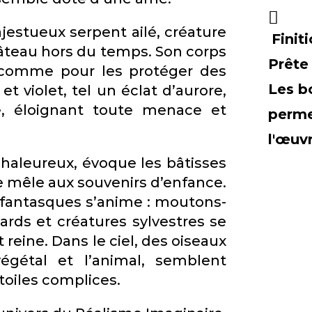
jestueux serpent ailé, créature
Finit
âteau hors du temps. Son corps
Prête
 comme pour les protéger des
Les b
 violet, tel un éclat d’aurore,
e, éloignant toute menace et
perme
l'œuv
chaleureux, évoque les bâtisses
e mêle aux souvenirs d’enfance.
s fantasques s’anime : moutons-
ards et créatures sylvestres se
reine. Dans le ciel, des oiseaux
végétal et l’animal, semblent
toiles complices.