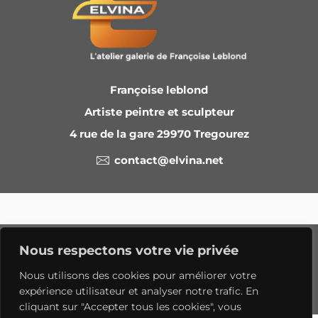
Françoise leblond
Artiste peintre et sculpteur
4 rue de la gare 29970 Tregourez
contact@elvina.net
© 2023 francoise leblond.com - tous droits réservés
Nous respectons votre vie privée
Politique de confidentialite
Mentions légales
Nous utilisons des cookies pour améliorer votre
expérience utilisateur et analyser notre trafic. En
Contact
cliquant sur "Accepter tous les cookies", vous