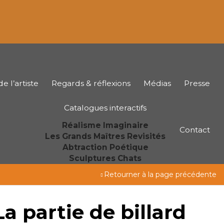
e l’artiste
Regards & réflexions
Médias
Presse
Catalogues interactifs
Réalisme Imaginaire
Contact
Les Grands Maîtres Revisités
Abtraction Poétique
Sculptures Chats
Retourner à la page précédente
La partie de billard