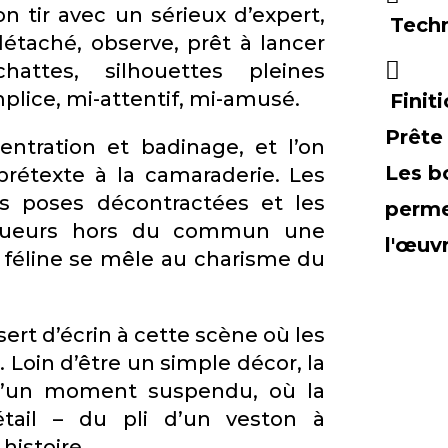
n tir avec un sérieux d’expert,
Tech
détaché, observe, prêt à lancer
attes, silhouettes pleines
lice, mi-attentif, mi-amusé.
Finit
Prête
entration et badinage, et l’on
Les b
prétexte à la camaraderie. Les
s poses décontractées et les
perme
joueurs hors du commun une
l'œuv
 féline se mêle au charisme du
sert d’écrin à cette scène où les
. Loin d’être un simple décor, la
e d’un moment suspendu, où la
tail – du pli d’un veston à
 histoire.