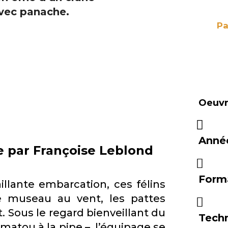
Pa
Oeuvre
Anné
ne par Françoise Leblond
Form
illante embarcation, ces félins
le museau au vent, les pattes
. Sous le regard bienveillant du
Tech
matou à la pipe –, l’équipage se