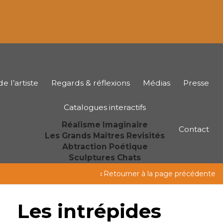
e l’artiste
Regards & réflexions
Médias
Presse
Catalogues interactifs
Réalisme Imaginaire
Contact
Les Grands Maîtres Revisités
Abtraction Poétique
Sculptures Chats
Retourner à la page précédente
Les intrépides