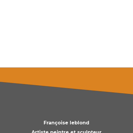
Françoise leblond
Artiste peintre et sculpteur