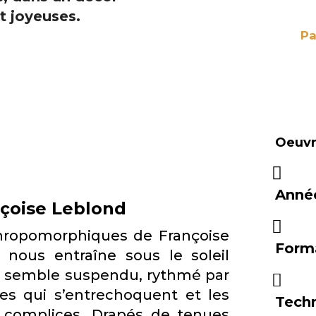
Pa
Oeuvre
Anné
nçoise Leblond
thropomorphiques de Françoise
Form
 nous entraîne sous le soleil
ps semble suspendu, rythmé par
es qui s’entrechoquent et les
Tech
s complices. Drapés de tenues