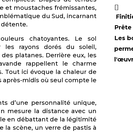
ête et moustaches frémissantes,
emblématique du Sud, incarnant
Finit
e détente.
Prête
Les b
ouleurs chatoyantes. Le sol
r les rayons dorés du soleil,
perme
 des platanes. Derrière eux, les
l'œuv
lavande rappellent le charme
. Tout ici évoque la chaleur de
es après-midis où seul compte le
nts d’une personnalité unique,
’un mesure la distance avec un
e en débattant de la légitimité
e la scène, un verre de pastis à