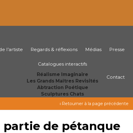
e l’artiste
Regards & réflexions
Médias
Presse
Catalogues interactifs
Réalisme Imaginaire
Contact
Les Grands Maîtres Revisités
Abtraction Poétique
Sculptures Chats
Retourner à la page précédente
 partie de pétanque