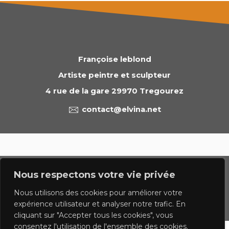
Françoise leblond
Artiste peintre et sculpteur
4 rue de la gare 29970 Tregourez
contact@elvina.net
© 2023 francoise leblond.com - tous droits réservés
Nous respectons votre vie privée
Politique de confidentialite
Mentions légales
Nous utilisons des cookies pour améliorer votre
expérience utilisateur et analyser notre trafic. En
Contact
cliquant sur "Accepter tous les cookies", vous
consentez l'utilisation de l'ensemble des cookies.