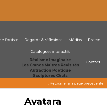
e l’artiste
Regards & réflexions
Médias
Presse
Catalogues interactifs
Réalisme Imaginaire
Contact
Les Grands Maîtres Revisités
Abtraction Poétique
Sculptures Chats
Retourner à la page précédente
Avatara