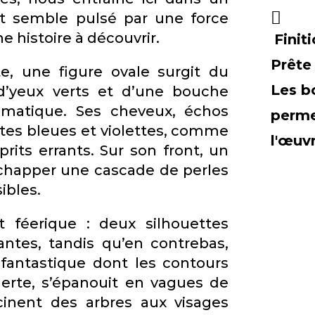
nt semble pulsé par une force
 histoire à découvrir.
Finit
Prête
, une figure ovale surgit du
Les b
d’yeux verts et d’une bouche
gmatique. Ses cheveux, échos
perme
utes bleues et violettes, comme
l'œuv
rits errants. Sur son front, un
échapper une cascade de perles
ibles.
 féerique : deux silhouettes
antes, tandis qu’en contrebas,
 fantastique dont les contours
 inerte, s’épanouit en vagues de
acinent des arbres aux visages