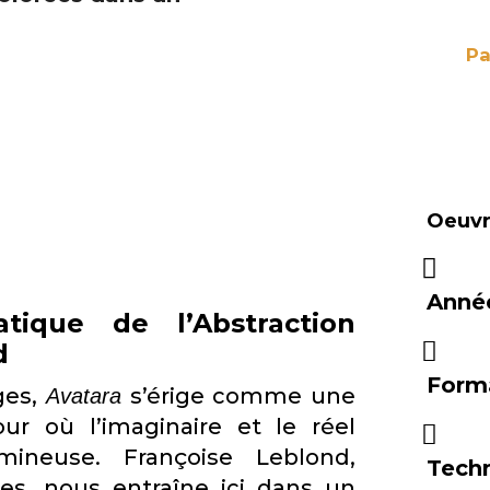
Pa
Oeuvre
Anné
tique de l’Abstraction
d
Form
ges,
s’érige comme une
Avatara
ur où l’imaginaire et le réel
ineuse. Françoise Leblond,
Tech
es, nous entraîne ici dans un