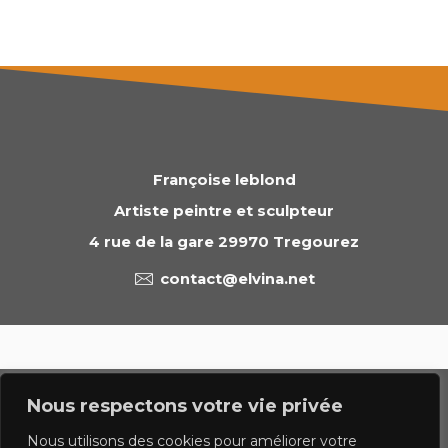
Françoise leblond
Artiste peintre et sculpteur
4 rue de la gare 29970 Tregourez
contact@elvina.net
© 2023 francoise leblond.com - tous droits réservés
Nous respectons votre vie privée
Politique de confidentialite
Mentions légales
Nous utilisons des cookies pour améliorer votre