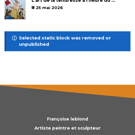
L’art de la tendresse à l’heure du ...
25 mai 2026
Selected static block was removed or
unpublished
Françoise leblond
Artiste peintre et sculpteur